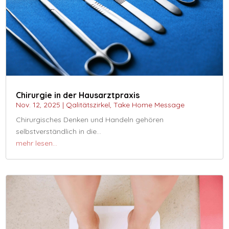
Chirurgie in der Hausarztpraxis
Nov. 12, 2025
|
Qalitätszirkel
,
Take Home Message
Chirurgisches Denken und Handeln gehören
selbstverständlich in die…
mehr lesen…